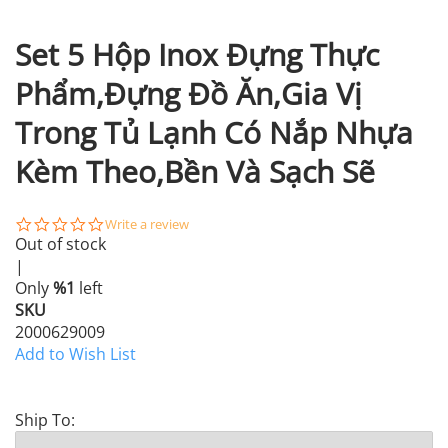
Set 5 Hộp Inox Đựng Thực
Phẩm,Đựng Đồ Ăn,Gia Vị
Trong Tủ Lạnh Có Nắp Nhựa
Kèm Theo,Bền Và Sạch Sẽ
0.0
Write a review
star
Out of stock
rating
|
Only
%1
left
SKU
2000629009
Add to Wish List
Ship To: