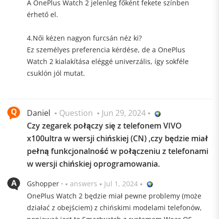
A OnePlus Watch 2 jelenleg főként fekete színben
érhető el.
4.Női kézen nagyon furcsán néz ki?
Ez személyes preferencia kérdése, de a OnePlus
Watch 2 kialakítása eléggé univerzális, így sokféle
csuklón jól mutat.
Daniel
Question
Jun 29, 2024
Czy zegarek połączy się z telefonem VIVO
x100ultra w wersji chińskiej (CN) ,czy będzie miał
pełną funkcjonalność w połączeniu z telefonami
w wersji chińskiej oprogramowania.
Gshopper ·
answers
Jul 1, 2024
OnePlus Watch 2 będzie miał pewne problemy (może
działać z obejściem) z chińskimi modelami telefonów,