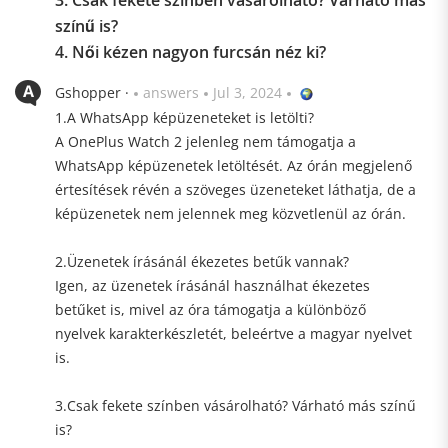
3. Csak fekete színben vásárolható? Várható más
színű is?
4. Női kézen nagyon furcsán néz ki?
Gshopper ·
answers
Jul 3, 2024
1.A WhatsApp képüzeneteket is letölti?
A OnePlus Watch 2 jelenleg nem támogatja a
WhatsApp képüzenetek letöltését. Az órán megjelenő
értesítések révén a szöveges üzeneteket láthatja, de a
képüzenetek nem jelennek meg közvetlenül az órán.
2.Üzenetek írásánál ékezetes betűk vannak?
Igen, az üzenetek írásánál használhat ékezetes
betűket is, mivel az óra támogatja a különböző
nyelvek karakterkészletét, beleértve a magyar nyelvet
is.
3.Csak fekete színben vásárolható? Várható más színű
is?