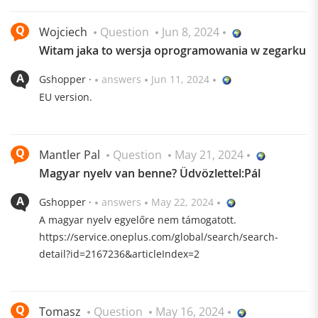
Wojciech
Question
Jun 8, 2024
Witam jaka to wersja oprogramowania w zegarku
Gshopper ·
answers
Jun 11, 2024
EU version.
Mantler Pal
Question
May 21, 2024
Magyar nyelv van benne? Üdvözlettel:Pál
Gshopper ·
answers
May 22, 2024
A magyar nyelv egyelőre nem támogatott.
https://service.oneplus.com/global/search/search-
detail?id=2167236&articleIndex=2
Tomasz
Question
May 16, 2024