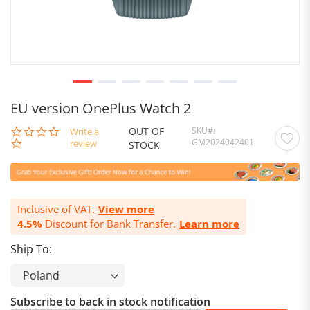
EU version OnePlus Watch 2
OUT OF
SKU
0.0
Write a
GM2024042401
star
review
STOCK
rating
Inclusive of VAT.
View more
4.5%
Discount for Bank Transfer.
Learn more
Ship To:
Subscribe to back in stock notification