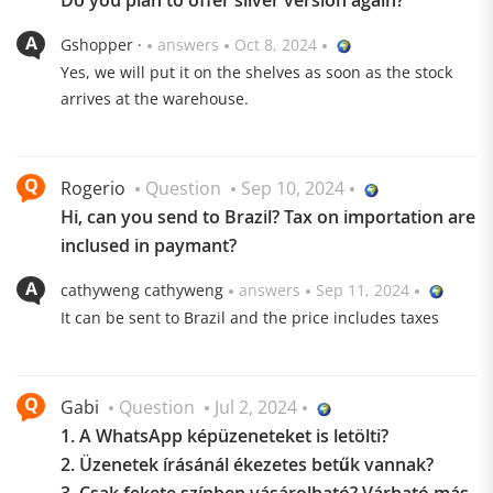
Do you plan to offer silver version again?
Gshopper ·
answers
Oct 8, 2024
Yes, we will put it on the shelves as soon as the stock
arrives at the warehouse.
Rogerio
Question
Sep 10, 2024
Hi, can you send to Brazil? Tax on importation are
inclused in paymant?
cathyweng cathyweng
answers
Sep 11, 2024
It can be sent to Brazil and the price includes taxes
Gabi
Question
Jul 2, 2024
1. A WhatsApp képüzeneteket is letölti?
2. Üzenetek írásánál ékezetes betűk vannak?