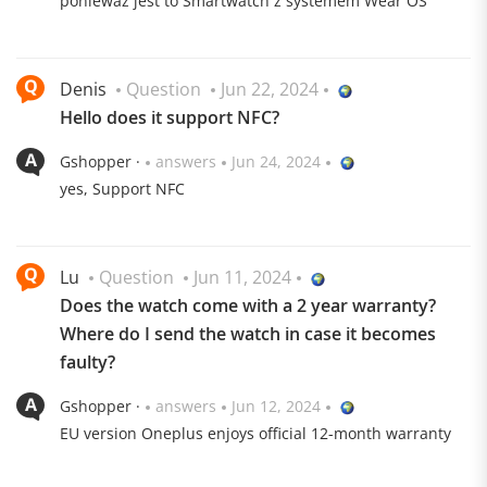
ponieważ jest to Smartwatch z systemem Wear OS
Denis
Question
Jun 22, 2024
Hello does it support NFC?
Gshopper ·
answers
Jun 24, 2024
yes, Support NFC
Lu
Question
Jun 11, 2024
Does the watch come with a 2 year warranty?
Where do I send the watch in case it becomes
faulty?
Gshopper ·
answers
Jun 12, 2024
EU version Oneplus enjoys official 12-month warranty